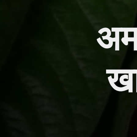
अम
खा