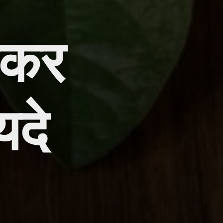
नकर
यदे