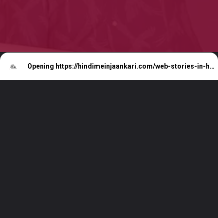
Opening
https://hindimeinjaankari.com/web-stories-in-hindi/