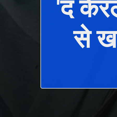
'द केर
से ख