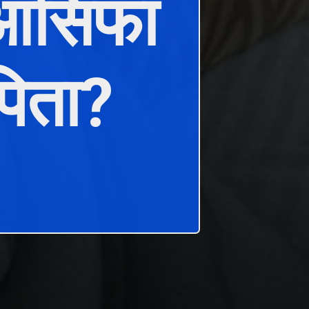
ी आसिफा
पिता?