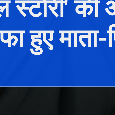
ल स्टोरी' क
फा हुए माता-