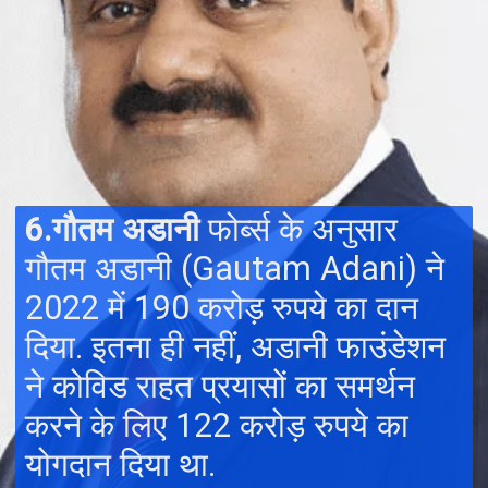
6.गौतम अडानी
फोर्ब्स के अनुसार
गौतम अडानी (Gautam Adani) ने
2022 में 190 करोड़ रुपये का दान
दिया. इतना ही नहीं, अडानी फाउंडेशन
ने कोविड राहत प्रयासों का समर्थन
करने के लिए 122 करोड़ रुपये का
योगदान दिया था.