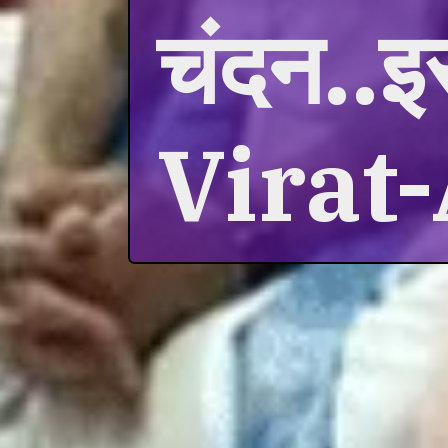
चंदन..इ
Virat