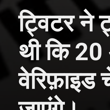
ट्विटर ने 
थी कि 20 अ
वेरिफ़ाइड 
जाएंगे।