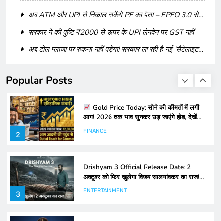
है
की रिलीज डेट का ऐलान कर दिया है। इस खबर ने सोशल मीडिया पर तहलका
HEALTH AND FOOD
Dhruv Rathee का नया निशाना! ‘Dhurandhar’ को बताया
1
मचा दिया…
‘Propaganda’, लोग बोले- “देशद्रोही या सच का सिपाही?
क्या Ranbir Kapoor की Alia से पहले कोई बेटी थी? पुरानी तस्वीरों ने
क्यों बढ़ाया कन्फ्यूजन
Gold Price Today: सोने की कीमतों में लगी
Bharti Singh Blessed with Baby Boy: ‘Laughter Chefs’
आग! 2026 तक भाव सुनकर उड़ जाएंगे होश, देखें
के सेट पर अचानक बिगड़ी तबीयत, भारती ने दिया दूसरे बेटे को जन्म!
विशेषज्ञों की डराने वाली भविष्यवाणी
FINANCE
2
Popular Posts
Drishyam 3 Official Release Date: 2
अक्टूबर को फिर खुलेगा विजय सालगांवकर का राज!
अजय देवगन ने किया सबसे बड़ा धमाका
ENTERTAINMENT
3
दहेज प्रथा पर निबंध – Dowry System Essay
in Hindi
न्यूज़ एंड फैक्ट
4