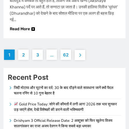
बॉलीवुड में कमबैक तो बहुत होते हैं, लेकिन जब अक्षय खन्ना (Akshaye
Khanna) पर्दे पर आते हैं, तो सन्नाटा छा जाता है। उनकी हालिया रिलीज ‘धुरंधर’
(Dhurandhar) को देखने के बाद सोशल मीडिया पर एक अलग ही बहस छिड़
गई…
Read More
1
2
3
…
62
Recent Post
जिद्दी मोटापा और घुटनों का दर्द: 30 के बाद दौड़ने वाले सावधान! जानें क्यों पैदल
चलना रनिंग से 10 गुना बेहतर है
Gold Price Today: सोने की कीमतों में लगी आग! 2026 तक भाव सुनकर
उड़ जाएंगे होश, देखें विशेषज्ञों की डराने वाली भविष्यवाणी
Drishyam 3 Official Release Date: 2 अक्टूबर को फिर खुलेगा विजय
सालगांवकर का राज! अजय देवगन ने किया सबसे बड़ा धमाका