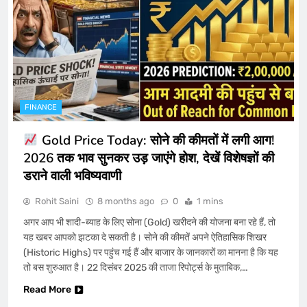
न्यूज़ एंड फैक्ट
4
Supreme Court का फैसला या Aravalli का ‘डेथ
वारंट’? 100 मीटर की शर्त से 90% पहाड़ ‘गायब’, क्या
रेगिस्तान बनेंगे दिल्ली-जयपुर?
HEALTH AND FOOD
NATIONAL NEWS
5
FINANCE
Gold Price Today: सोने की कीमतों में लगी आग!
Dhruv Rathee का नया निशाना! ‘Dhurandhar’
को बताया ‘Propaganda’, लोग बोले- “देशद्रोही या
2026 तक भाव सुनकर उड़ जाएंगे होश, देखें विशेषज्ञों की
सच का सिपाही?
डराने वाली भविष्यवाणी
ENTERTAINMENT
न्यूज़ एंड फैक्ट
6
Rohit Saini
8 months ago
0
1 mins
क्या Ranbir Kapoor की Alia से पहले कोई बेटी
अगर आप भी शादी-ब्याह के लिए सोना (Gold) खरीदने की योजना बना रहे हैं, तो
थी? पुरानी तस्वीरों ने क्यों बढ़ाया कन्फ्यूजन
यह खबर आपको झटका दे सकती है। सोने की कीमतें अपने ऐतिहासिक शिखर
(Historic Highs) पर पहुंच गई हैं और बाजार के जानकारों का मानना है कि यह
ENTERTAINMENT
7
तो बस शुरुआत है। 22 दिसंबर 2025 की ताजा रिपोर्ट्स के मुताबिक,…
Read More
Bharti Singh Blessed with Baby Boy: