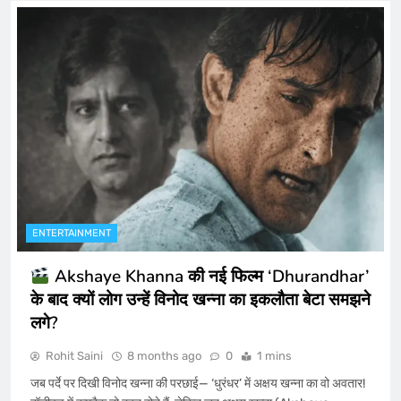
ENTERTAINMENT
Akshaye Khanna की नई फिल्म ‘Dhurandhar’
के बाद क्यों लोग उन्हें विनोद खन्ना का इकलौता बेटा समझने
लगे?
Rohit Saini
8 months ago
0
1 mins
जब पर्दे पर दिखी विनोद खन्ना की परछाई— ‘धुरंधर’ में अक्षय खन्ना का वो अवतार!