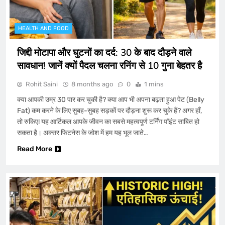
जिद्दी मोटापा और घुटनों का दर्द: 30 के बाद दौड़ने वाले
HEALTH AND FOOD
सावधान! जानें क्यों पैदल चलना रनिंग से 10 गुना बेहतर
है
HEALTH AND FOOD
जिद्दी मोटापा और घुटनों का दर्द: 30 के बाद दौड़ने वाले
1
सावधान! जानें क्यों पैदल चलना रनिंग से 10 गुना बेहतर है
Gold Price Today: सोने की कीमतों में लगी
Rohit Saini
8 months ago
0
1 mins
आग! 2026 तक भाव सुनकर उड़ जाएंगे होश, देखें
क्या आपकी उम्र 30 पार कर चुकी है? क्या आप भी अपना बढ़ता हुआ पेट (Belly
विशेषज्ञों की डराने वाली भविष्यवाणी
FINANCE
Fat) कम करने के लिए सुबह-सुबह सड़कों पर दौड़ना शुरू कर चुके हैं? अगर हाँ,
2
तो रुकिए! यह आर्टिकल आपके जीवन का सबसे महत्वपूर्ण टर्निंग पॉइंट साबित हो
सकता है। अक्सर फिटनेस के जोश में हम यह भूल जाते…
Drishyam 3 Official Release Date: 2
Read More
अक्टूबर को फिर खुलेगा विजय सालगांवकर का राज!
अजय देवगन ने किया सबसे बड़ा धमाका
ENTERTAINMENT
3
दहेज प्रथा पर निबंध – Dowry System Essay
in Hindi