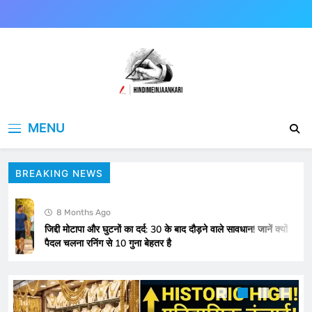
Skip
to
content
Hindimeinjaankari
हिंदी में जानकारी
MENU
BREAKING NEWS
8 Months Ago
जिद्दी मोटापा और घुटनों का दर्द: 30 के बाद दौड़ने वाले सावधान! जानें क्यों
पैदल चलना रनिंग से 10 गुना बेहतर है
Supreme Court का फैसला या Aravalli का ‘डेथ
वारंट’? 100 मीटर की शर्त से 90% पहाड़ ‘गायब’, क्या
रेगिस्तान बनेंगे दिल्ली-जयपुर?
HEALTH AND FOOD
NATIONAL NEWS
5