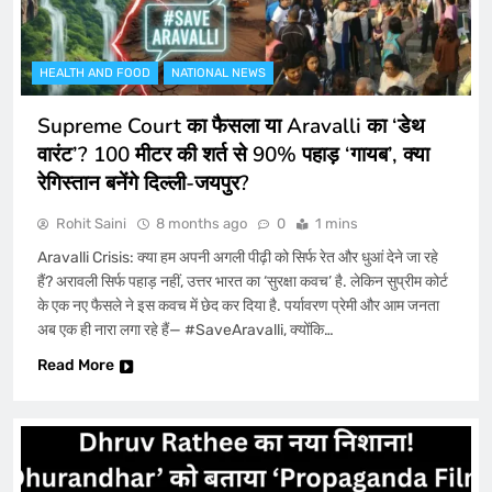
HEALTH AND FOOD
NATIONAL NEWS
Supreme Court का फैसला या Aravalli का ‘डेथ
वारंट’? 100 मीटर की शर्त से 90% पहाड़ ‘गायब’, क्या
रेगिस्तान बनेंगे दिल्ली-जयपुर?
Rohit Saini
8 months ago
0
1 mins
Aravalli Crisis: क्या हम अपनी अगली पीढ़ी को सिर्फ रेत और धुआं देने जा रहे
हैं? अरावली सिर्फ पहाड़ नहीं, उत्तर भारत का ‘सुरक्षा कवच’ है. लेकिन सुप्रीम कोर्ट
के एक नए फैसले ने इस कवच में छेद कर दिया है. पर्यावरण प्रेमी और आम जनता
अब एक ही नारा लगा रहे हैं— #SaveAravalli, क्योंकि…
Read More