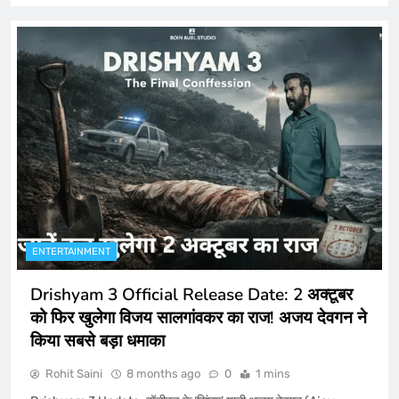
‘Laughter Chefs’ के सेट पर अचानक बिगड़ी
तबीयत, भारती ने दिया दूसरे बेटे को जन्म!
ENTERTAINMENT
8
ENTERTAINMENT
Drishyam 3 Official Release Date: 2 अक्टूबर
को फिर खुलेगा विजय सालगांवकर का राज! अजय देवगन ने
किया सबसे बड़ा धमाका
Rohit Saini
8 months ago
0
1 mins