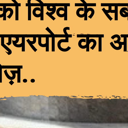
 को विश्व के स
एयरपोर्ट का अव
ोज़..