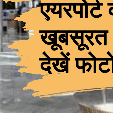
एयरपोर्ट
खूबसूरत 
देखें फोट