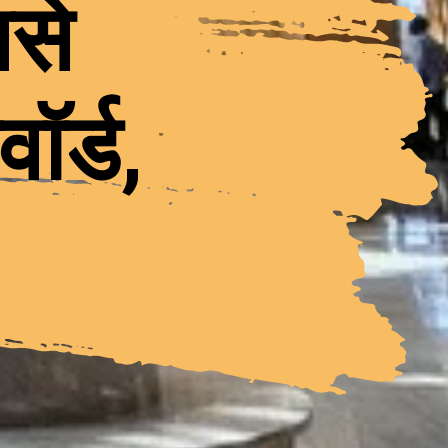
बसे
ॉर्ड,