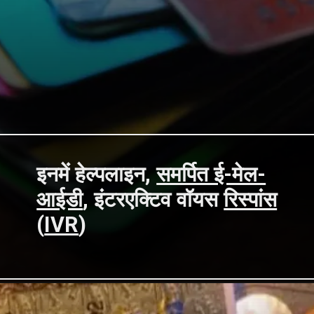
इनमें हेल्पलाइन,
समर्पित ई-मेल-
आईडी
, इंटरएक्टिव वॉयस
रिस्पांस
(
IVR
)