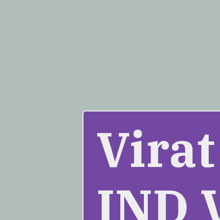
Virat
IND V