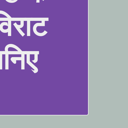
विराट
ानिए