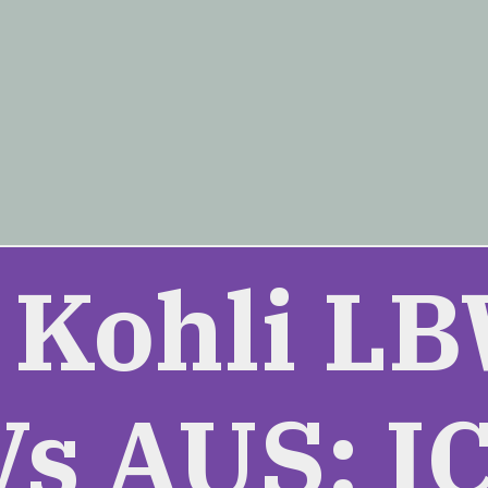
 Kohli LB
s AUS: IC