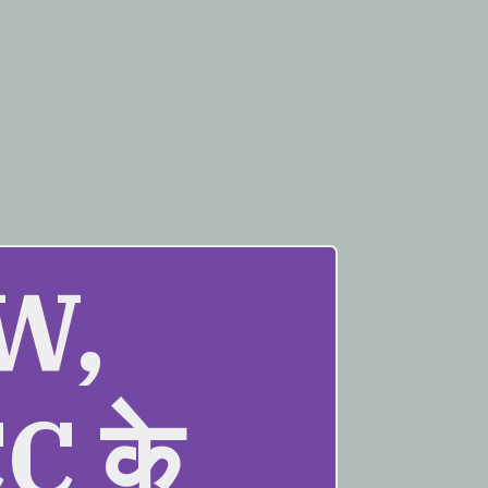
W,
C के