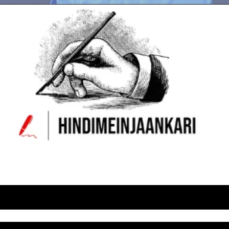
Opening
https://hindimeinjaankari.com/web-stories/virat-kohli-new-record/