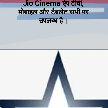
Jio Cinema ऐप टीवी,
मोबाइल और टैबलेट सभी पर
उपलब्ध है।
Opening
https://t.me/hindimeinjaankari22