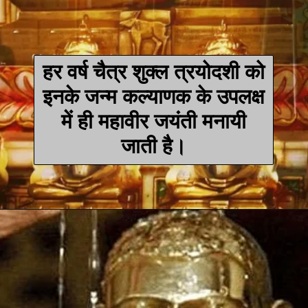
हर वर्ष
चैत्र शुक्ल त्रयोदशी को
इनके जन्म कल्याणक के उपलक्ष
में ही महावीर जयंती मनायी
जाती है।