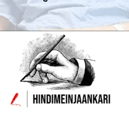
Opening
https://hindimeinjaankari.com/web-stories/famous-writer-of-pak-origin-tariq-fateh-passed-away/