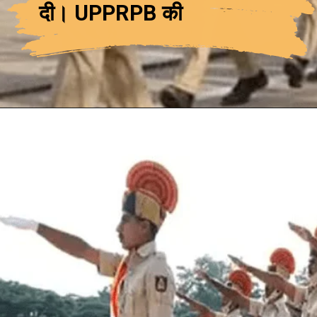
दी। UPPRPB
की