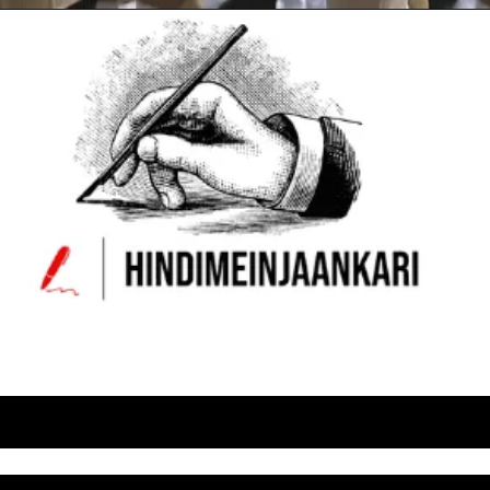
Opening
https://hindimeinjaankari.com/web-stories/up-police-bharti-2024-update/