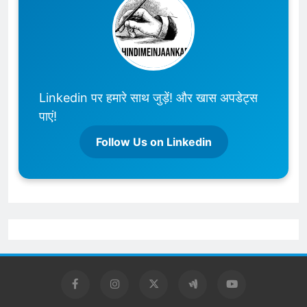
Linkedin पर हमारे साथ जुड़ें! और खास अपडेट्स
पाएं!
Follow Us on Linkedin