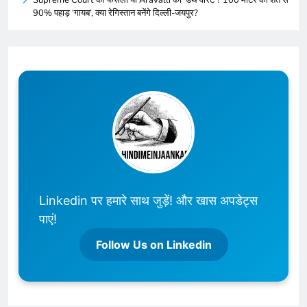
Supreme Court का फैसला या Aravalli का ‘डेथ वारंट’? 100 मीटर की शर्त से
90% पहाड़ ‘गायब’, क्या रेगिस्तान बनेंगे दिल्ली-जयपुर?
Linkedin पर हमारे साथ जुड़ें! और खास अपडेट्स
पाएं!
Follow Us on Linkedin