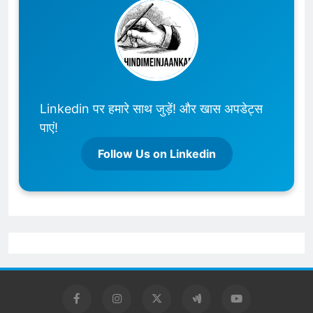
Linkedin पर हमारे साथ जुड़ें! और खास अपडेट्स
पाएं!
Follow Us on Linkedin