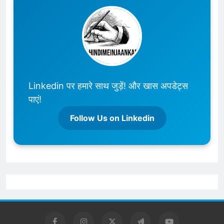
Linkedin पर हमारे साथ जुड़ें! और खास अपडेट्स
पाएं!
Follow Us on Linkedin