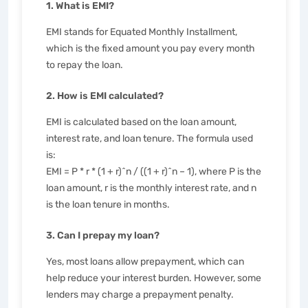
1. What is EMI?
EMI stands for Equated Monthly Installment,
which is the fixed amount you pay every month
to repay the loan.
2. How is EMI calculated?
EMI is calculated based on the loan amount,
interest rate, and loan tenure. The formula used
is:
EMI = P * r * (1 + r)^n / ((1 + r)^n – 1), where P is the
loan amount, r is the monthly interest rate, and n
is the loan tenure in months.
3. Can I prepay my loan?
Yes, most loans allow prepayment, which can
help reduce your interest burden. However, some
lenders may charge a prepayment penalty.