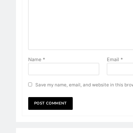
Name
*
Email
*
Save my name, email, and website in this bro