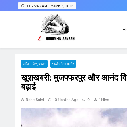
Skip
11:25:45 AM
March 5, 2026
to
content
H
हिंदी में जानकारी
Hindimeinjaankari
कल्कि - विष्णु अवतार
भारतीय रेलवे अपडेट
खुशखबरी: मुजफ्फरपुर और आनंद विह
बढ़ाई
Rohit Saini
10 Months Ago
0
1 Mins