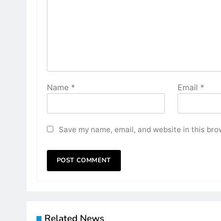
Name
*
Email
*
Save my name, email, and website in this bro
Related News