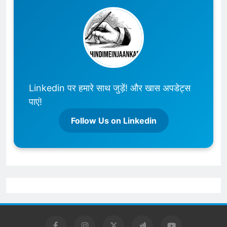
Linkedin पर हमारे साथ जुड़ें! और खास अपडेट्स
पाएं!
Follow Us on Linkedin