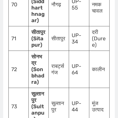
(Sidd
UP-
70
नौगढ़
नमक
hart
55
चावल
hnag
ar)
सीतापुर
दरी
UP-
71
(Sita
सीतापुर
(Dure
34
pur)
e)
सोनभ
द्र
राबर्ट्स
UP-
72
(Son
कालीन
गंज
64
bhad
ra)
सुल्तान
पुर
सुल्तान
UP-
मूंज
73
(Sult
पुर
44
उत्पाद
anpu