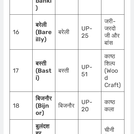
banki
)
जरी-
बरेली
UP-
जरदो
16
(Bare
बरेली
25
जी और
illy)
बांस
काष्ठ
बस्ती
शिल्प
UP-
17
(Bast
बस्ती
(Woo
51
i)
d
Craft)
बिजनौर
UP-
काष्ठ
18
(Bijn
बिजनौर
20
कला
or)
बुलंदश
चीनी
हर