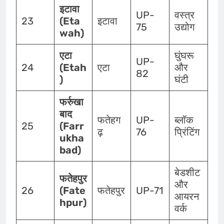
इटावा
UP-
वस्त्र
23
(Eta
इटावा
75
उद्योग
wah)
एटा
घुंघरू
UP-
24
(Etah
एटा
और
82
)
घंटी
फर्रुखा
बाद
फतेहग
UP-
ब्लॉक
25
(Farr
ढ़
76
प्रिंटिंग
ukha
bad)
बेडशीट
फतेहपुर
और
26
(Fate
फतेहपुर
UP-71
आयरन
hpur)
वर्क