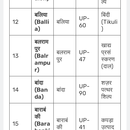
ल्प
बलिया
बिंदी
UP-
12
(Balli
बलिया
(Tikuli
60
a)
)
बलराम
खाद्य
पुर
बलराम
UP-
प्रसं
13
(Balr
पुर
47
स्करण
ampu
(दाल)
r)
बांदा
शज़र
UP-
14
(Ban
बांदा
पत्थर
90
da)
शिल्प
बाराबं
की
बाराबं
UP-
कपड़ा
15
(Bara
की
41
उत्पाद