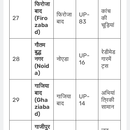
फिरोजा
बाद
कांच
फिरोजा
UP-
27
(Firo
की
बाद
83
zaba
चूड़ियां
d)
गौतम
बुद्ध
रेडीमेड
UP-
28
नगर
नोएडा
गारमें
16
(Noid
ट्स
a)
गाजिया
बाद
अभियां
गाजिया
UP-
29
(Gha
त्रिकी
बाद
14
ziaba
सामान
d)
गाजीपुर