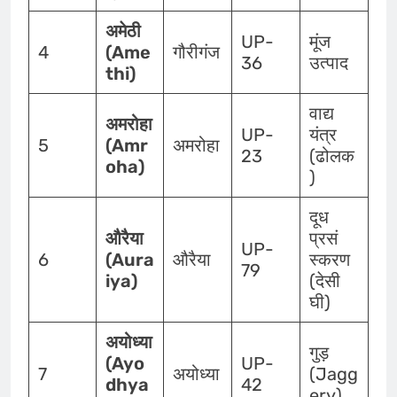
अमेठी
UP-
मूंज
4
(Ame
गौरीगंज
36
उत्पाद
thi)
वाद्य
अमरोहा
UP-
यंत्र
5
(Amr
अमरोहा
23
(ढोलक
oha)
)
दूध
औरैया
प्रसं
UP-
6
(Aura
औरैया
स्करण
79
iya)
(देसी
घी)
अयोध्या
गुड़
(Ayo
UP-
7
अयोध्या
(Jagg
dhya
42
ery)