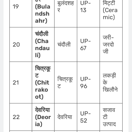
बुलंदशह
UP-
मिट्टी
19
(Bula
र
13
(Cera
ndsh
mic)
ahr)
चंदौली
जरी-
(Cha
UP-
20
चंदौली
जरदो
ndau
67
जी
li)
चित्रकू
ट
लकड़ी
चित्रकू
UP-
21
(Chit
के
ट
96
rako
खिलौने
ot)
देवरिया
सजाव
UP-
22
(Deor
देवरिया
टी
52
ia)
उत्पाद