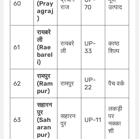
60
(Pray
राज
70
उत्पाद
agraj
)
रायबरे
ली
रायबरे
UP-
काष्ठ
61
(Rae
ली
33
शिल्प
barel
i)
रामपुर
UP-
62
(Ram
रामपुर
पैच वर्क
22
pur)
सहारन
लकड़ी
पुर
सहारन
पर
63
(Sah
UP-11
पुर
नक्का
aran
शी
pur)