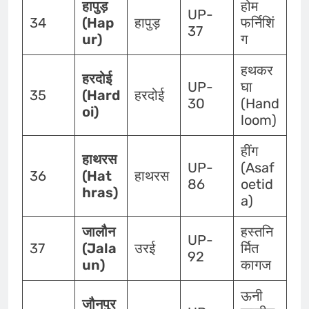
हापुड़
होम
UP-
34
(Hap
हापुड़
फर्निशिं
37
ur)
ग
हथकर
हरदोई
UP-
घा
35
(Hard
हरदोई
30
(Hand
oi)
loom)
हींग
हाथरस
UP-
(Asaf
36
(Hat
हाथरस
86
oetid
hras)
a)
जालौन
हस्तनि
UP-
37
(Jala
उरई
र्मित
92
un)
कागज
ऊनी
जौनपुर