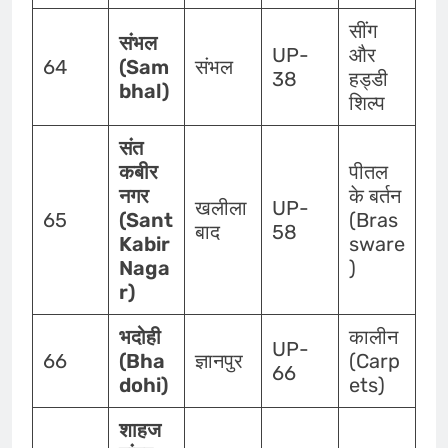
सींग
संभल
UP-
और
64
(Sam
संभल
38
हड्डी
bhal)
शिल्प
संत
कबीर
पीतल
नगर
के बर्तन
खलीला
UP-
65
(Sant
(Bras
बाद
58
Kabir
sware
Naga
)
r)
भदोही
कालीन
UP-
66
(Bha
ज्ञानपुर
(Carp
66
dohi)
ets)
शाहज