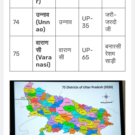
r)
उन्नाव
जरी-
UP-
74
(Unn
उन्नाव
जरदो
35
ao)
जी
वाराण
बनारसी
सी
वाराण
UP-
75
रेशम
(Vara
सी
65
साड़ी
nasi)