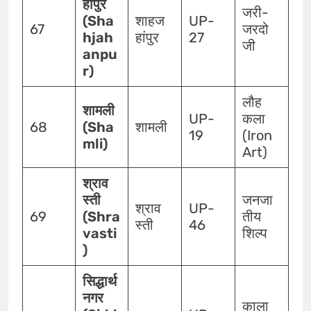
हांपुर
जरी-
(Sha
शाहज
UP-
67
जरदो
hjah
हांपुर
27
जी
anpu
r)
लौह
शामली
UP-
कला
68
(Sha
शामली
19
(Iron
mli)
Art)
श्राव
स्ती
जनजा
श्राव
UP-
69
(Shra
तीय
स्ती
46
vasti
शिल्प
)
सिद्धार्थ
नगर
काला