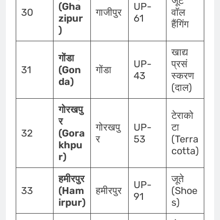
जूट
(Gha
UP-
30
गाजीपुर
वॉल
zipur
61
हैंगिंग
)
खाद्य
गोंडा
UP-
प्रसं
31
(Gon
गोंडा
43
स्करण
da)
(दाल)
गोरखपु
टेराको
र
गोरखपु
UP-
टा
32
(Gora
र
53
(Terra
khpu
cotta)
r)
हमीरपुर
जूते
UP-
33
(Ham
हमीरपुर
(Shoe
91
irpur)
s)