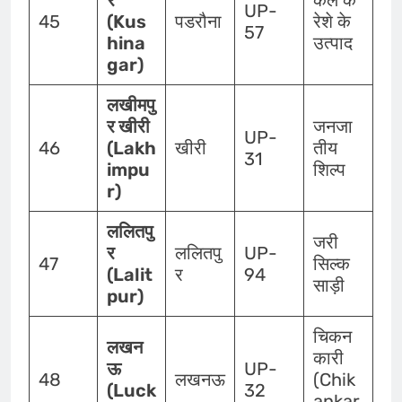
UP-
45
(Kus
पडरौना
रेशे के
57
hina
उत्पाद
gar)
लखीमपु
र खीरी
जनजा
UP-
46
(Lakh
खीरी
तीय
31
impu
शिल्प
r)
ललितपु
जरी
र
ललितपु
UP-
47
सिल्क
(Lalit
र
94
साड़ी
pur)
चिकन
लखन
कारी
ऊ
UP-
48
लखनऊ
(Chik
(Luck
32
ankar