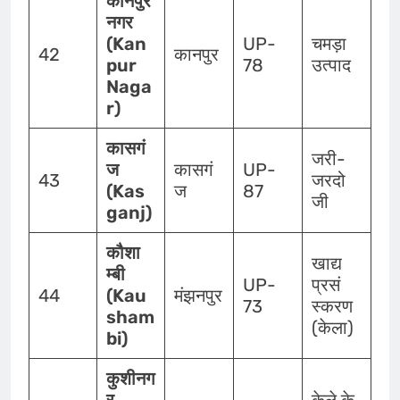
कानपुर
नगर
(Kan
UP-
चमड़ा
42
कानपुर
pur
78
उत्पाद
Naga
r)
कासगं
जरी-
ज
कासगं
UP-
43
जरदो
(Kas
ज
87
जी
ganj)
कौशा
खाद्य
म्बी
UP-
प्रसं
44
(Kau
मंझनपुर
73
स्करण
sham
(केला)
bi)
कुशीनग
र
केले के