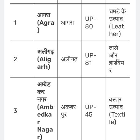
चमड़े के
आगरा
UP-
उत्पाद
1
(Agra
आगरा
80
(Leat
)
her)
ताले
अलीगढ़
UP-
और
2
(Alig
अलीगढ़
81
हार्डवेय
arh)
र
अम्बेड
कर
नगर
वस्त्र
(Amb
अकबर
UP-
उत्पाद
3
edka
पुर
45
(Texti
r
le)
Naga
r)