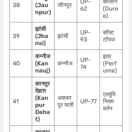
UP-
कालीन
38
(Jau
जौनपुर
62
(Dure
npur)
e)
झांसी
UP-
सॉफ्ट
39
(Jha
झांसी
93
टॉयज
nsi)
कन्नौज
इत्र
UP-
40
(Kan
कन्नौज
(Perf
74
nauj)
ume)
कानपुर
देहात
एल्युमि
(Kan
अकबर
41
UP-77
नियम
pur
पुर माती
बर्तन
Deha
t)