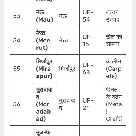
मऊ
UP-
वस्त्र
53
मऊ
(Mau)
54
उत्पाद
मेरठ
UP-
खेल का
54
(Mee
मेरठ
15
सामान
rut)
मिर्जापुर
कालीन
UP-
55
(Mirz
मिर्जापुर
(Carp
63
apur)
ets)
मुरादाबा
पीतल
द
के बर्तन
मुरादाबा
UP-
56
(Mor
(Meta
द
21
adab
l
ad)
Craft)
मुजफ्फ