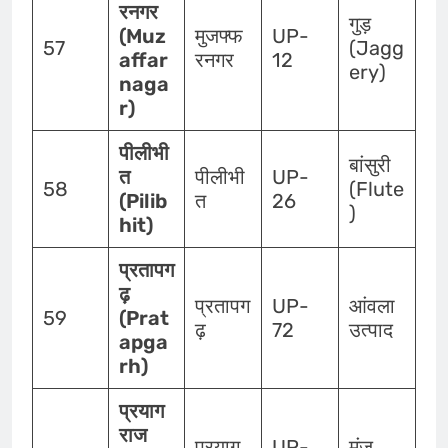
रनगर
गुड़
(Muz
मुजफ्फ
UP-
57
(Jagg
affar
रनगर
12
ery)
naga
r)
पीलीभी
बांसुरी
त
पीलीभी
UP-
58
(Flute
(Pilib
त
26
)
hit)
प्रतापग
ढ़
प्रतापग
UP-
आंवला
59
(Prat
ढ़
72
उत्पाद
apga
rh)
प्रयाग
राज
प्रयाग
UP-
मूंज