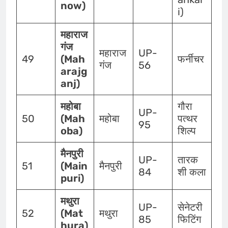
now)
i)
महाराज
गंज
महाराज
UP-
49
(Mah
फर्नीचर
गंज
56
arajg
anj)
महोबा
गौरा
UP-
50
(Mah
महोबा
पत्थर
95
oba)
शिल्प
मैनपुरी
UP-
तारक
51
(Main
मैनपुरी
84
शी कला
puri)
मथुरा
UP-
सेनेटरी
52
(Mat
मथुरा
85
फिटिंग
hura)