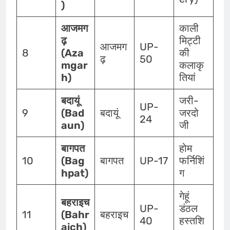
)
आजमग
काली
ढ़
मिट्टी
आजमग
UP-
8
(Aza
की
ढ़
50
mgar
कलाकृ
h)
तियां
बदायूं
जरी-
UP-
9
(Bad
बदायूं
जरदो
24
aun)
जी
बागपत
होम
10
(Bag
बागपत
UP-17
फर्निशिं
hpat)
ग
गेहूं
बहराइच
UP-
डंठल
11
(Bahr
बहराइच
40
हस्तशि
aich)