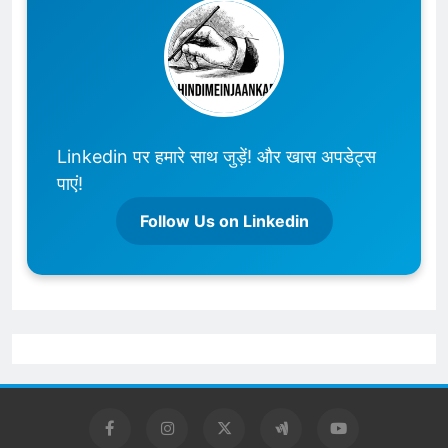
Linkedin पर हमारे साथ जुड़ें! और खास अपडेट्स
पाएं!
Follow Us on Linkedin