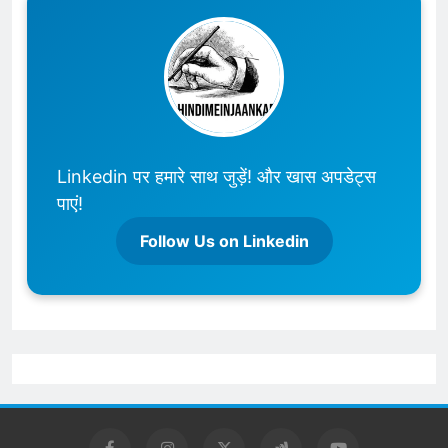
Linkedin पर हमारे साथ जुड़ें! और खास अपडेट्स
पाएं!
Follow Us on Linkedin