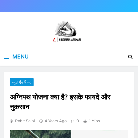
Skip
to
content
Hindimeinjaankari
हिंदी में जानकारी
MENU
न्यूज़ एंड फैक्ट
अग्निपथ योजना क्या है? इसके फायदे और
नुकसान
Rohit Saini
4 Years Ago
0
1 Mins