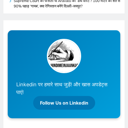
Supreme Court का फैसला या Aravalli का ‘डेथ वारंट’? 100 मीटर की शर्त से
90% पहाड़ ‘गायब’, क्या रेगिस्तान बनेंगे दिल्ली-जयपुर?
Linkedin पर हमारे साथ जुड़ें! और खास अपडेट्स
पाएं!
Follow Us on Linkedin