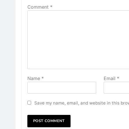
Comment
*
Name
*
Email
*
Save my name, email, and website in this bro