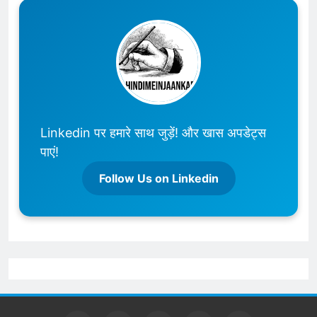
Linkedin पर हमारे साथ जुड़ें! और खास अपडेट्स
पाएं!
Follow Us on Linkedin