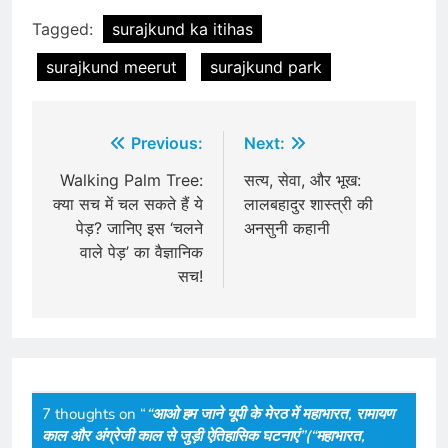
Tagged:
surajkund ka itihas
surajkund meerut
surajkund park
Post
Previous:
Next:
navigation
Walking Palm Tree:
सत्य, सेवा, और भूख:
क्या सच में चल सकते हैं ये
लालबहादुर शास्त्री की
पेड़? जानिए इस ‘चलने
अनसुनी कहानी
वाले पेड़’ का वैज्ञानिक
सच!
7 thoughts on “
“आओ हम जाने यूपी के मेरठ में महाभारत, रामायण
काल और अंग्रेजी काल से जुड़ी ऐतिहासिक घटनाएं”(“महाभारत,