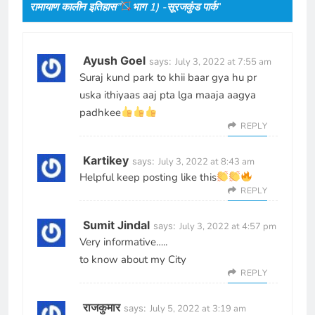
रामायाण कालीन इतिहास”
भाग 1) -सूरजकुंड पार्क
”
Ayush Goel
says:
July 3, 2022 at 7:55 am
Suraj kund park to khii baar gya hu pr
uska ithiyaas aaj pta lga maaja aagya
padhkee
REPLY
Kartikey
says:
July 3, 2022 at 8:43 am
Helpful keep posting like this
REPLY
Sumit Jindal
says:
July 3, 2022 at 4:57 pm
Very informative…..
to know about my City
REPLY
राजकुमार
says:
July 5, 2022 at 3:19 am