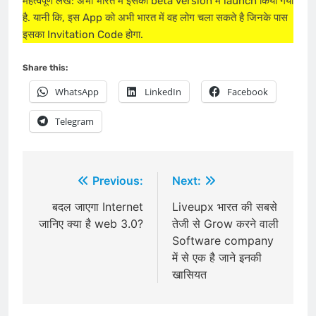
महत्वपूर्ण लेख: अभी भारत में इसको beta version में launch किया गया
है. यानी कि, इस App को अभी भारत में वह लोग चला सकते है जिनके पास
इसका Invitation Code होगा.
Share this:
WhatsApp
LinkedIn
Facebook
Telegram
Post
Previous:
Next:
navigation
बदल जाएगा Internet
Liveupx भारत की सबसे
जानिए क्या है web 3.0?
तेजी से Grow करने वाली
Software company
में से एक है जाने इनकी
खासियत