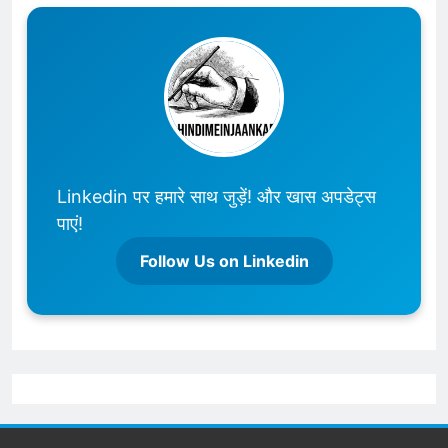
Linkedin पर हमारे साथ जुड़ें! और खास अपडेट्स
पाएं!
Follow Us on Linkedin