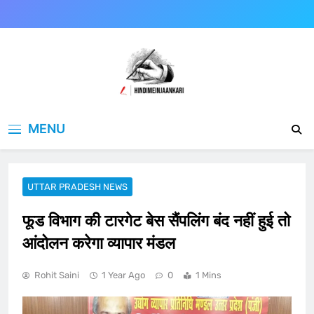
Skip
to
content
Hindimeinjaankari
हिंदी में जानकारी
MENU
UTTAR PRADESH NEWS
फूड विभाग की टारगेट बेस सैंपलिंग बंद न‌हीं हुई तो
आंदोलन करेगा व्यापार मंडल
Rohit Saini
1 Year Ago
0
1 Mins